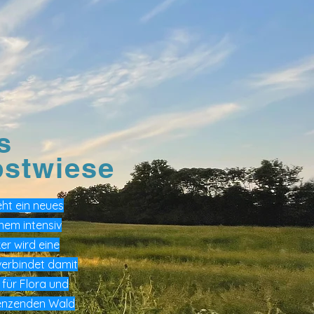
s
bstwiese
eht ein neues
inem intensiv
er wird eine
verbindet damit
 für Flora und
enzenden Wald