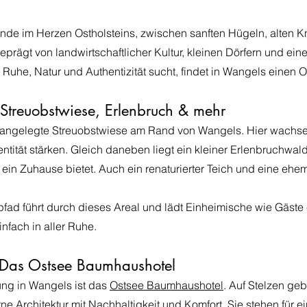
de im Herzen Ostholsteins, zwischen sanften Hügeln, alten Kni
ägt von landwirtschaftlicher Kultur, kleinen Dörfern und einer
uhe, Natur und Authentizität sucht, findet in Wangels einen Or
 Streuobstwiese, Erlenbruch & mehr
u angelegte Streuobstwiese am Rand von Wangels. Hier wachsen 
ntität stärken. Gleich daneben liegt ein kleiner Erlenbruchwald
ein Zuhause bietet. Auch ein renaturierter Teich und eine eh
pfad führt durch dieses Areal und lädt Einheimische wie Gäste
nfach in aller Ruhe.
 Das Ostsee Baumhaushotel
lung in Wangels ist das
Ostsee Baumhaushotel
. Auf Stelzen ge
Architektur mit Nachhaltigkeit und Komfort. Sie stehen für ei