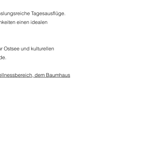
hslungsreiche Tagesausflüge.
hkeiten einen idealen
ur Ostsee und kulturellen
de.
llnessbereich, dem Baumhaus