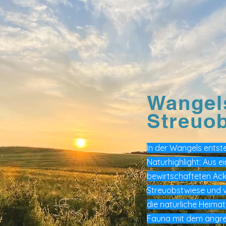
Wangel
Streuo
In der Wangels entst
Naturhighlight: Aus e
bewirtschafteten Ack
Streuobstwiese und 
die natürliche Heimat
Fauna mit dem angr